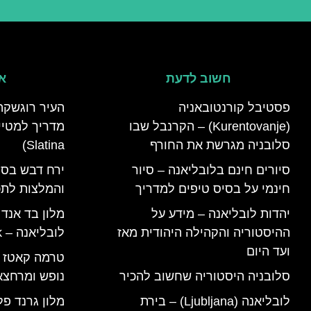
חשוב לדעת
אי
פסטיבל קורנטובאניה
העיר רוגשקה
(Kurentovanje) – הקרנבל שבו
סלובניה מגרשת את החורף
Slatina)
סיורים חינם בלובליאנה – סיור
ירח דבש בסל
חינמי על בסיס טיפים למדריך
והמלצות לתכנ
יהדות לובליאנה – מידע על
מלון בד אנד
ההיסטוריה והקהילה היהודית מאז
לובליאנה – B&B Ljubljana Park
ועד היום
סלובניה היסטוריה שחשוב להכיר
נופש ומרחצא
לובליאנה (Ljubljana) – בירת
מלון גרנד פל