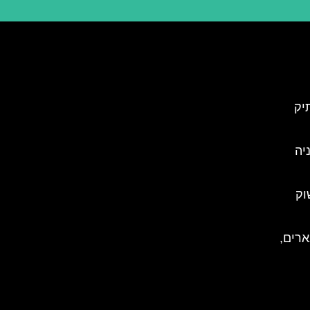
יק
סלובניה
וק
ארים,