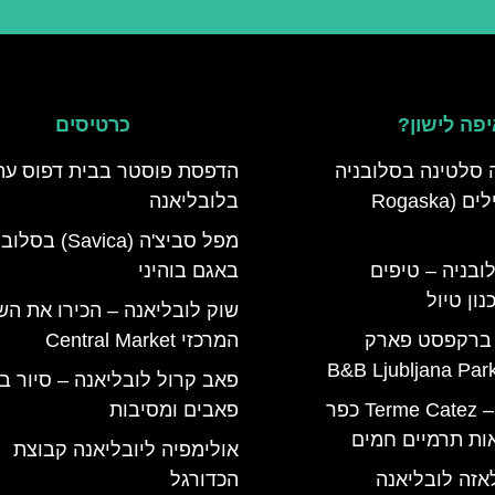
פה לישון?
כרטיסים
 סלטינה בסלובניה
הדפסת פוסטר בבית דפוס עת
מדריך למטיילים (Rogaska
בלובליאנה
מפל סביצ'ה (Savica) ב
ובניה – טיפים
באגם בוהיני
ון טיול
שוק לובליאנה – הכירו את הש
 ברקפסט פארק
המרכזי Central Market
פאב קרול לובליאנה – סיור ב
טרמה קאטז – Terme Catez כפר
פאבים ומסיבות
ות תרמיים חמים
אולימפיה ליובליאנה קבוצת
אזה לובליאנה
הכדורגל