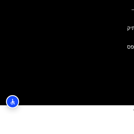
יק
פס