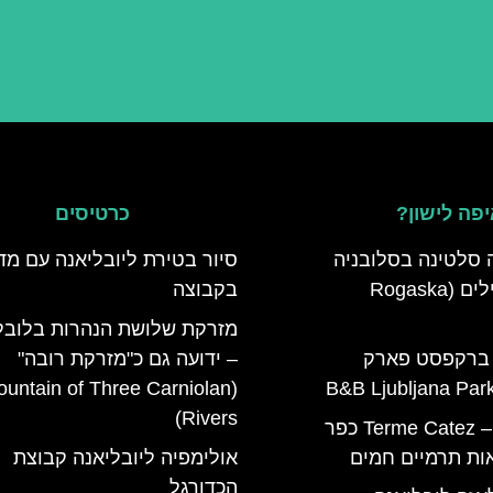
פה לישון?
כרטיסים
 סלטינה בסלובניה
סיור בטירת ליובליאנה עם מד
מדריך למטיילים (Rogaska
בקבוצה
מזרקת שלושת הנהרות בלובל
 ברקפסט פארק
– ידועה גם כ"מזרקת רובה"
Fountain of Three Carniolan
Rivers)
טרמה קאטז – Terme Catez כפר
ות תרמיים חמים
אולימפיה ליובליאנה קבוצת
הכדורגל