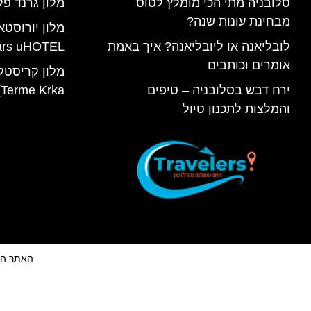
סלובניה מתי הכי מומלץ לטוס
מלון גרנד פל
מבחינת עונות שנה?
מלון יורוסטא
לובליאנה או ליובליאנה? איך באמת
ars uHOTEL
אומרים וכותבים
ירח דבש בסלובניה – טיפים
Terme Krka) בסלובניה
והמלצות לתכנון טיול
האתר הינו 