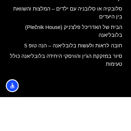
סלובקיה או סלובניה עם ילדים – המלצות והשוואת
בין היעדים
הבית של האדריכל פלצ'ניק (Plečnik House)
בלובליאנה
חובה לראות ולעשות בלובליאנה – הנה טופ 5
סיור במזקקת הג'ין והוויסקי היחידה בלובליאנה כולל
טעימות
האתר הינו אתר המלצות מטיילים © כל הזכויות שמורות לסוכנות
TRAVELERS.CO.IL
מדיניות פרטיות