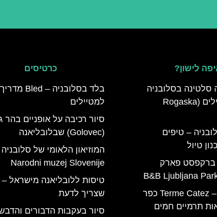
פה לישון?
כרטיסים
 סלטינה בסלובניה
בלד בסלובניה – Bled מדריך
מדריך למטיילים (Rogaska
למטיילים
סיור רכיבה על אופניים בהר ג
ובניה – טיפים
(Golovec) שבלובליאנה
ון טיול
המוזיאון הלאומי של סלובניה 
 ברקפסט פארק
Narodni muzej Slovenije
טיסות ללובליאנה מישראל – 
טרמה קאטז – Terme Catez כפר
שצריך לדעת
ות תרמיים חמים
סיור בעקבות הדבורים והדבש