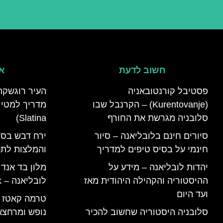
חשוב לדעת
אי
פסטיבל קורנטובאניה
העיר רוגשקה
(Kurentovanje) – הקרנבל שבו
סלובניה מגרשת את החורף
Slatina)
סיורים חינם בלובליאנה – סיור
ירח דבש בסל
חינמי על בסיס טיפים למדריך
והמלצות לתכנ
יהדות לובליאנה – מידע על
מלון בד אנד
ההיסטוריה והקהילה היהודית מאז
לובליאנה – B&B Ljubljana Park
ועד היום
סלובניה היסטוריה שחשוב להכיר
נופש ומרחצא