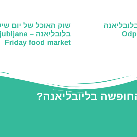
לובליאנה
שוק האוכל של יום שיש
Odp
בלובליאנה – bljana
Friday food market
החופשה בליובליאנה?