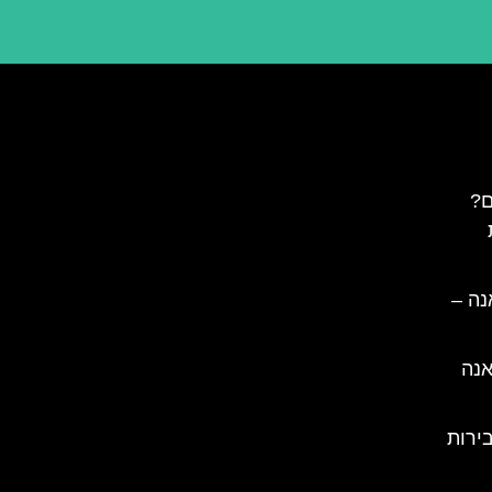
ם?
נה –
אנה
ירות