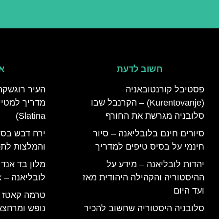
חשוב לדעת
אי
פסטיבל קורנטובאניה
העיר רוגשקה
(Kurentovanje) – הקרנבל שבו
סלובניה מגרשת את החורף
Slatina)
סיורים חינם בלובליאנה – סיור
ירח דבש בסל
חינמי על בסיס טיפים למדריך
והמלצות לתכנ
יהדות לובליאנה – מידע על
מלון בד אנד
ההיסטוריה והקהילה היהודית מאז
לובליאנה – B&B Ljubljana Park
ועד היום
סלובניה היסטוריה שחשוב להכיר
נופש ומרחצא