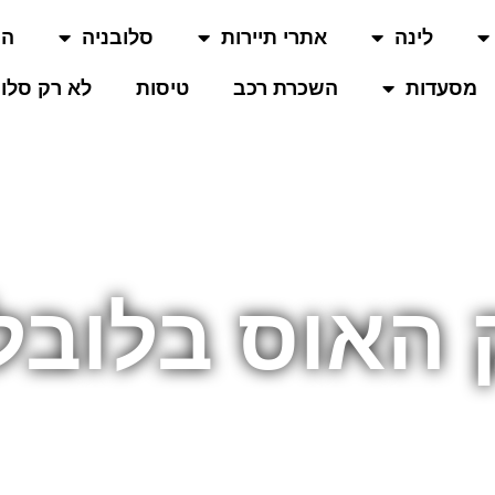
לינה
אתרי תיירות
סלובניה
המ
מסעדות
השכרת רכב
טיסות
לא רק סלוב
 האוס בלובל