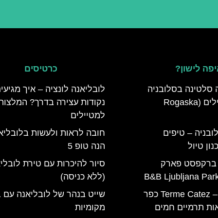
פה לישון?
כרטיסים
 סלטינה בסלובניה
לובליאנה לונציה – איך מגיעי
מדריך למטיילים (Rogaska
נקודות עצירה בדרך? המלצות
למטיילים
ובניה – טיפים
חובה לראות ולעשות בלובליא
ון טיול
הנה טופ 5
 ברקפסט פארק
סיור להיכרות עם טירת לובלי
(ללא כניסה)
טרמה קאטז – Terme Catez כפר
שייט בנהר של לובליאנה עם ב
ות תרמיים חמים
מקומיות