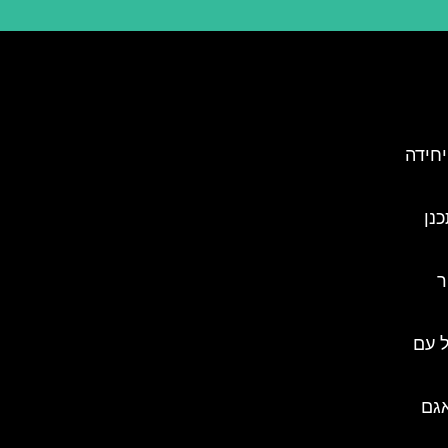
יחידה
כנן
ר
 עם
אגם