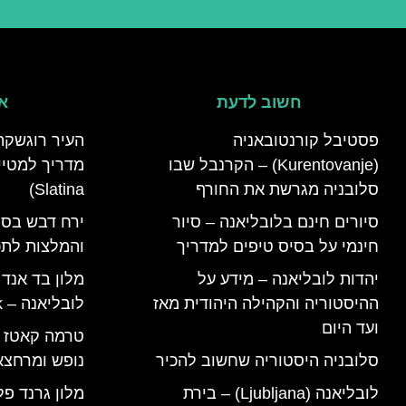
חשוב לדעת
אי
פסטיבל קורנטובאניה
העיר רוגשקה
(Kurentovanje) – הקרנבל שבו
סלובניה מגרשת את החורף
Slatina)
סיורים חינם בלובליאנה – סיור
ירח דבש בסל
חינמי על בסיס טיפים למדריך
והמלצות לתכנ
יהדות לובליאנה – מידע על
מלון בד אנד
ההיסטוריה והקהילה היהודית מאז
לובליאנה – B&B Ljubljana Park
ועד היום
סלובניה היסטוריה שחשוב להכיר
נופש ומרחצא
לובליאנה (Ljubljana) – בירת
מלון גרנד פל