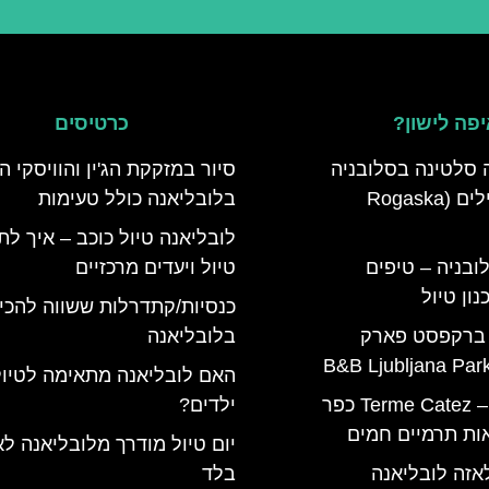
פה לישון?
כרטיסים
 סלטינה בסלובניה
סיור במזקקת הג'ין והוויסקי ה
מדריך למטיילים (Rogaska
בלובליאנה כולל טעימות
לובליאנה טיול כוכב – איך לת
ובניה – טיפים
טיול ויעדים מרכזיים
ון טיול
כנסיות/קתדרלות ששווה להכי
 ברקפסט פארק
בלובליאנה
האם לובליאנה מתאימה לטיול
טרמה קאטז – Terme Catez כפר
ילדים?
ות תרמיים חמים
יום טיול מודרך מלובליאנה ל
אזה לובליאנה
בלד