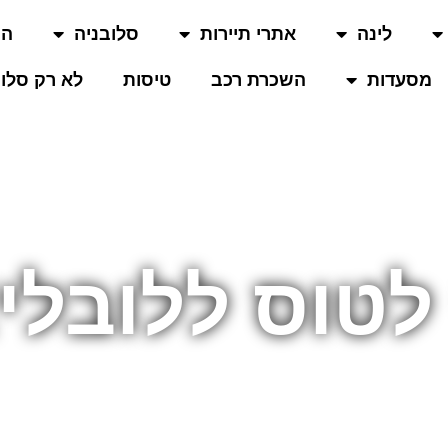
לינה
אתרי תיירות
סלובניה
המ
מסעדות
השכרת רכב
טיסות
לא רק סלוב
לטוס ללובלי