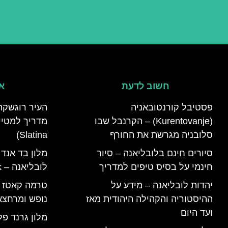
חשוב לדעת
אי
פסטיבל קורנטובאניה
העיר רוגשקה
(Kurentovanje) – הקרנבל שבו
סלובניה מגרשת את החורף
Slatina)
סיורים חינם בלובליאנה – סיור
מלון בד אנד
חינמי על בסיס טיפים למדריך
לובליאנה – B&B Ljubljana Park
יהדות לובליאנה – מידע על
ההיסטוריה והקהילה היהודית מאז
נופש ומרחצא
ועד היום
מלון גרנד פל