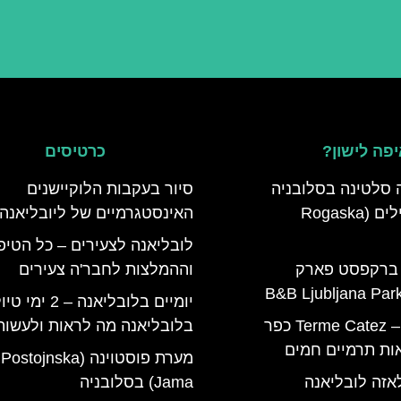
פה לישון?
כרטיסים
 סלטינה בסלובניה
סיור בעקבות הלוקיישנים
מדריך למטיילים (Rogaska
האינסטגרמיים של ליובליאנה
לובליאנה לצעירים – כל הטיפ
 ברקפסט פארק
וההמלצות לחבר'ה צעירים
יומיים בלובליאנה – 2 ימי ט
טרמה קאטז – Terme Catez כפר
בלובליאנה מה לראות ולעשות
ות תרמיים חמים
מערת פוסטוינה (Postojnska
אזה לובליאנה
Jama) בסלובניה