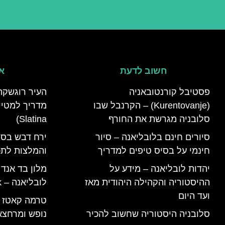
חשוב לדעת
אי
פסטיבל קורנטובאניה
העיר רוגשקה
(Kurentovanje) – הקרנבל שבו
סלובניה מגרשת את החורף
Slatina)
סיורים חינם בלובליאנה – סיור
ירח דבש בסל
חינמי על בסיס טיפים למדריך
והמלצות לתכנ
יהדות לובליאנה – מידע על
מלון בד אנד
ההיסטוריה והקהילה היהודית מאז
לובליאנה – B&B Ljubljana Park
ועד היום
סלובניה היסטוריה שחשוב להכיר
נופש ומרחצא