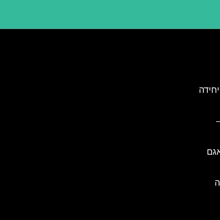
יחידה
אגם
ה