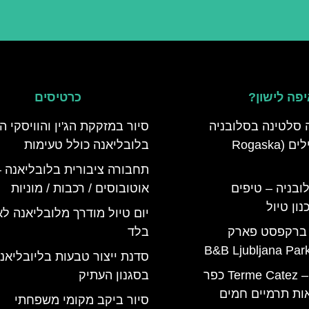
פה לישון?
כרטיסים
 סלטינה בסלובניה
סיור במזקקת הג'ין והוויסקי ה
מדריך למטיילים (Rogaska
בלובליאנה כולל טעימות
תחבורה ציבורית בלובליאנה –
ובניה – טיפים
אוטובוסים / רכבות / מוניות
ון טיול
יום טיול מודרך מלובליאנה ל
 ברקפסט פארק
בלד
סדנת ייצור טבעות בליובליאנ
טרמה קאטז – Terme Catez כפר
בסגנון העתיק
ות תרמיים חמים
סיור ביקב מקומי משפחתי