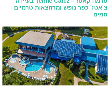
טרמה קאטז – Terme Catez בעיירה
צ’אטז’ כפר נופש ומרחצאות טרמיים
חמים