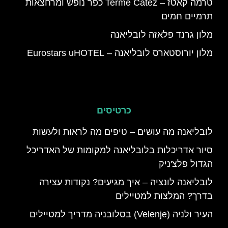
טרמה קאטז – Terme Catez כפר נופש ומרחצאות
תרמיים חמים
מלון גרנד פלאזה לובליאנה
מלון יורוסטארס לובליאנה – Eurostars uHOTEL
כרטיסים
לובליאנה מה עושים – טיפים מה לראות ולעשות
סיור אדריכלות בלובליאנה למקומות של האדריכל
הגדול פלצ'ניק
לובליאנה לונציה – איך מגיעים? נקודות עצירה
בדרך? המלצות למטיילים
העיר ולניה (Velenje) בסלובניה מדריך למטיילים