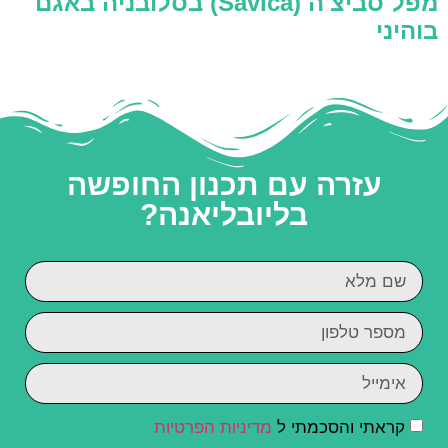
מפל סביצ'ה (Savica) בסלובניה באגם
בוהיני
עזרה עם תכנון החופשה
בליובליאנה?
קראתי והסכמתי ל
מדיניות הפרטיות