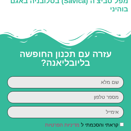
מפל סביצ'ה (Savica) בסלובניה באגם
בוהיני
עזרה עם תכנון החופשה
בליובליאנה?
קראתי והסכמתי ל
מדיניות הפרטיות