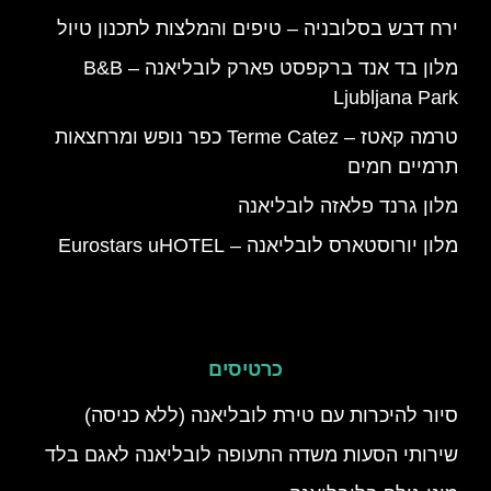
ירח דבש בסלובניה – טיפים והמלצות לתכנון טיול
מלון בד אנד ברקפסט פארק לובליאנה – B&B
Ljubljana Park
טרמה קאטז – Terme Catez כפר נופש ומרחצאות
תרמיים חמים
מלון גרנד פלאזה לובליאנה
מלון יורוסטארס לובליאנה – Eurostars uHOTEL
כרטיסים
סיור להיכרות עם טירת לובליאנה (ללא כניסה)
שירותי הסעות משדה התעופה לובליאנה לאגם בלד