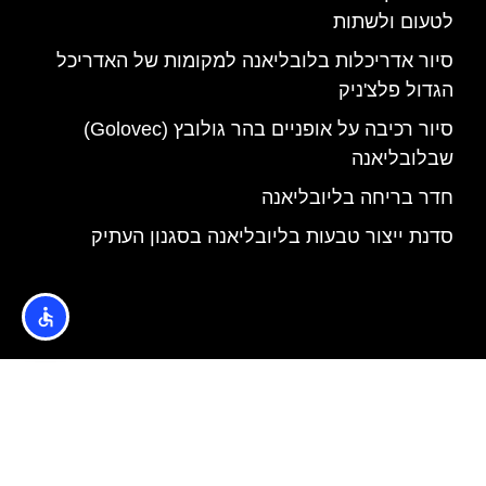
לטעום ולשתות
סיור אדריכלות בלובליאנה למקומות של האדריכל
הגדול פלצ'ניק
סיור רכיבה על אופניים בהר גולובץ (Golovec)
שבלובליאנה
חדר בריחה בליובליאנה
סדנת ייצור טבעות בליובליאנה בסגנון העתיק
האתר הינו אתר המלצות מטיילים © כל הזכויות שמורות לסוכנות
TRAVELERS.CO.IL
מדיניות פרטיות