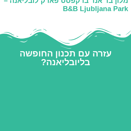
מלון בד אנד ברקפסט פארק לובליאנה –
B&B Ljubljana Park
עזרה עם תכנון החופשה
בליובליאנה?