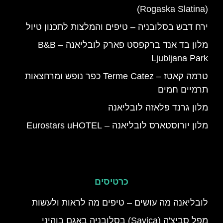
(Rogaska Slatina)
ירח דבש בסלובניה – טיפים והמלצות לתכנון טיול
מלון בד אנד ברקפסט פארק לובליאנה – B&B
Ljubljana Park
טרמה קאטז – Terme Catez כפר נופש ומרחצאות
תרמיים חמים
מלון גרנד פלאזה לובליאנה
מלון יורוסטארס לובליאנה – Eurostars uHOTEL
כרטיסים
לובליאנה מה עושים – טיפים מה לראות ולעשות
מפל סביצ'ה (Savica) בסלובניה באגם בוהיני