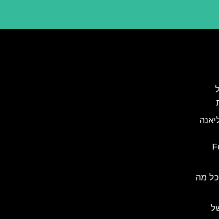
יול
יאנה
(
כל מה
של