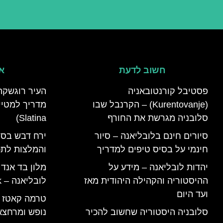
חשוב לדעת
אי
פסטיבל קורנטובאניה
העיר רוגשקה
(Kurentovanje) – הקרנבל שבו
סלובניה מגרשת את החורף
Slatina)
סיורים חינם בלובליאנה – סיור
ירח דבש בסל
חינמי על בסיס טיפים למדריך
והמלצות לתכנ
יהדות לובליאנה – מידע על
מלון בד אנד
ההיסטוריה והקהילה היהודית מאז
לובליאנה – B&B Ljubljana Park
ועד היום
סלובניה היסטוריה שחשוב להכיר
נופש ומרחצא