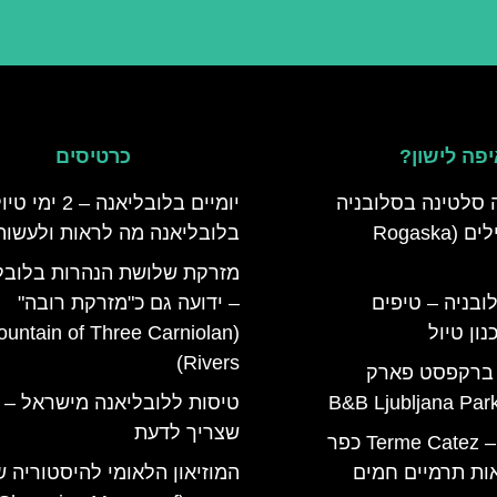
פה לישון?
כרטיסים
 סלטינה בסלובניה
יומיים בלובליאנה – 2 ימי ט
מדריך למטיילים (Rogaska
בלובליאנה מה לראות ולעשות
מזרקת שלושת הנהרות בלובל
ובניה – טיפים
– ידועה גם כ"מזרקת רובה"
ון טיול
Fountain of Three Carniolan
Rivers)
 ברקפסט פארק
טיסות ללובליאנה מישראל – 
שצריך לדעת
טרמה קאטז – Terme Catez כפר
ות תרמיים חמים
המוזיאון הלאומי להיסטוריה 