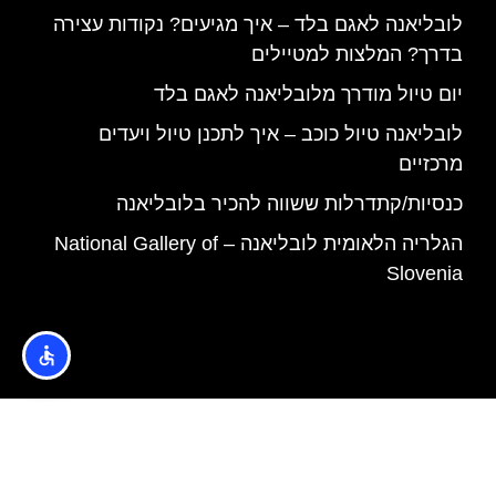
לובליאנה לאגם בלד – איך מגיעים? נקודות עצירה
בדרך? המלצות למטיילים
יום טיול מודרך מלובליאנה לאגם בלד
לובליאנה טיול כוכב – איך לתכנן טיול ויעדים
מרכזיים
כנסיות/קתדרלות ששווה להכיר בלובליאנה
הגלריה הלאומית לובליאנה – National Gallery of
Slovenia
האתר הינו אתר המלצות מטיילים © כל הזכויות שמורות לסוכנות
TRAVELERS.CO.IL