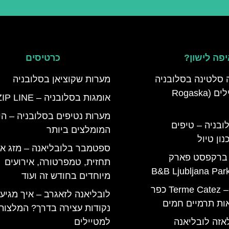
פה לישון?
כרטיסים
 סלטינה בסלובניה
מערות שקוציאן בסלובניה
מדריך למטיילים (Rogaska
אומגות בסלובניה – ZIP LINE
מערות נטיפים בסלובניה – הי
ובניה – טיפים
המומלצים ביותר
ון טיול
ספטמבר בלובליאנה – מזג אוו
 ברקפסט פארק
תחזית, טמפרטורה, אירועים
מיוחדים בחודש זה ועוד
טרמה קאטז – Terme Catez כפר
לובליאנה לזאגרב – איך מגיע
ות תרמיים חמים
נקודות עצירה בדרך? המלצות
אזה לובליאנה
למטיילים