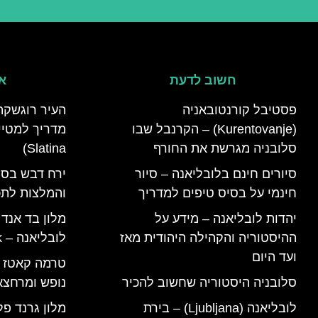
חשוב לדעת
אי
פסטיבל קורנטובאניה
העיר רוגשקה
(Kurentovanje) – הקרנבל שבו
סלובניה מגרשת את החורף
Slatina)
סיורים חינם בלובליאנה – סיור
ירח דבש בסל
חינמי על בסיס טיפים למדריך
והמלצות לתכנ
יהדות לובליאנה – מידע על
מלון בד אנד
ההיסטוריה והקהילה היהודית מאז
לובליאנה – B&B Ljubljana Park
ועד היום
סלובניה היסטוריה שחשוב להכיר
נופש ומרחצא
לובליאנה (Ljubljana) – בירת
מלון גרנד פל