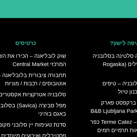
פה לישון?
כרטיסים
 סלטינה בסלובניה
שוק לובליאנה – הכירו את הש
מדריך למטיילים (Rogaska
המרכזי Central Market
תחבורה ציבורית בלובליאנה –
ובניה – טיפים
אוטובוסים / רכבות / מוניות
ון טיול
סלובניה אטרקציות אקסטרים
 ברקפסט פארק
מפל סביצ'ה (Savica) ב
באגם בוהיני
טרמה קאטז – Terme Catez כפר
סדנת טעימות יין סלובני מקומ
ות תרמיים חמים
פסטיבלים ואירועים מיוחדים