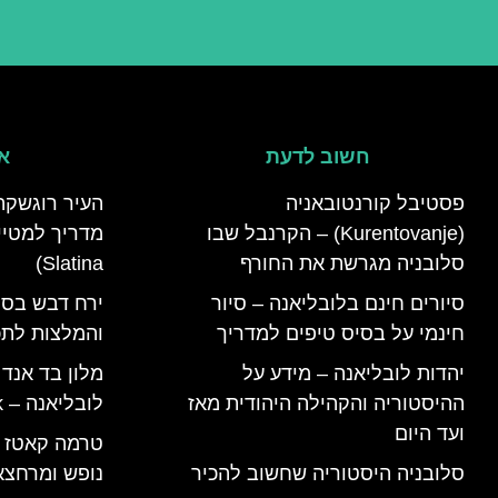
חשוב לדעת
אי
פסטיבל קורנטובאניה
העיר רוגשקה
(Kurentovanje) – הקרנבל שבו
סלובניה מגרשת את החורף
Slatina)
סיורים חינם בלובליאנה – סיור
ירח דבש בסל
חינמי על בסיס טיפים למדריך
והמלצות לתכנ
יהדות לובליאנה – מידע על
מלון בד אנד
ההיסטוריה והקהילה היהודית מאז
לובליאנה – B&B Ljubljana Park
ועד היום
סלובניה היסטוריה שחשוב להכיר
נופש ומרחצא