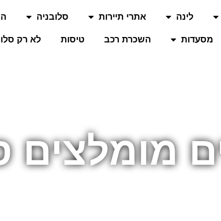
לינה
אתרי תיירות
סלובניה
המ
מסעדות
השכרת רכב
טיסות
לא רק סלוב
ים מומלצים ס