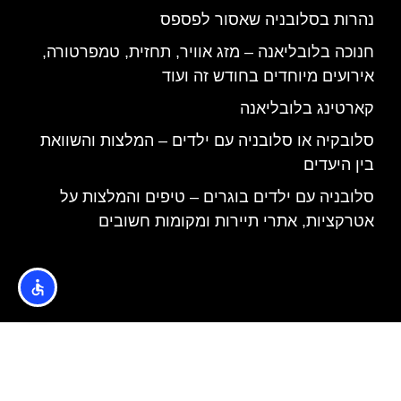
נהרות בסלובניה שאסור לפספס
חנוכה בלובליאנה – מזג אוויר, תחזית, טמפרטורה,
אירועים מיוחדים בחודש זה ועוד
קארטינג בלובליאנה
סלובקיה או סלובניה עם ילדים – המלצות והשוואת
בין היעדים
סלובניה עם ילדים בוגרים – טיפים והמלצות על
אטרקציות, אתרי תיירות ומקומות חשובים
האתר הינו אתר המלצות מטיילים © כל הזכויות שמורות לסוכנות
TRAVELERS.CO.IL