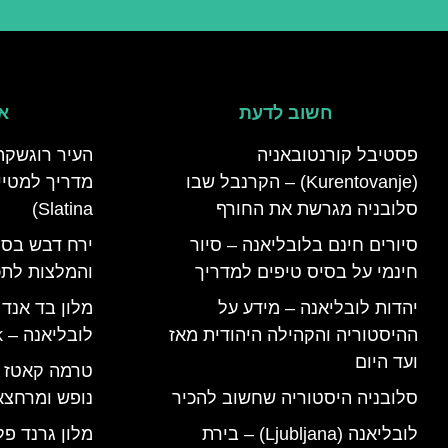
חשוב לדעת
אי
פסטיבל קורנטובאניה
העיר רוגשקה
(Kurentovanje) – הקרנבל שבו
סלובניה מגרשת את החורף
Slatina)
סיורים חינם בלובליאנה – סיור
ירח דבש בסל
חינמי על בסיס טיפים למדריך
והמלצות לתכנ
יהדות לובליאנה – מידע על
מלון בד אנד
ההיסטוריה והקהילה היהודית מאז
לובליאנה – B&B Ljubljana Park
ועד היום
סלובניה היסטוריה שחשוב להכיר
נופש ומרחצא
לובליאנה (Ljubljana) – בירת
מלון גרנד פל