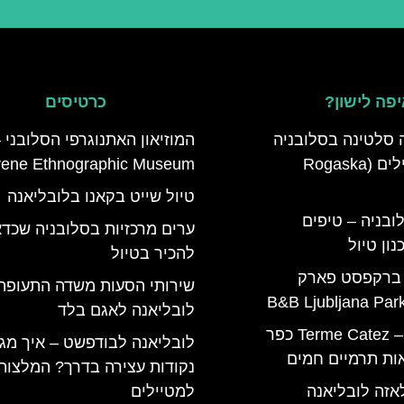
פה לישון?
כרטיסים
 סלטינה בסלובניה
המוזיאון האתנוגרפי הסלובני 
מדריך למטיילים (Rogaska
vene Ethnographic Museum
טיול שייט בקאנו בלובליאנה
ובניה – טיפים
ערים מרכזיות בסלובניה שכדא
ון טיול
להכיר בטיול
 ברקפסט פארק
שירותי הסעות משדה התעופה
לובליאנה לאגם בלד
טרמה קאטז – Terme Catez כפר
לובליאנה לבודפשט – איך מגי
ות תרמיים חמים
נקודות עצירה בדרך? המלצות
אזה לובליאנה
למטיילים