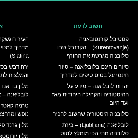
חשוב לדעת
אי
פסטיבל קורנטובאניה
העיר רוגשקה
(Kurentovanje) – הקרנבל שבו
סלובניה מגרשת את החורף
Slatina)
סיורים חינם בלובליאנה – סיור
ירח דבש בסל
חינמי על בסיס טיפים למדריך
והמלצות לתכנ
יהדות לובליאנה – מידע על
מלון בד אנד
ההיסטוריה והקהילה היהודית מאז
לובליאנה – B&B Ljubljana Park
ועד היום
סלובניה היסטוריה שחשוב להכיר
נופש ומרחצא
לובליאנה (Ljubljana) – בירת
מלון גרנד פל
סלובניה מתי הכי מומלץ לטוס
מלון יורוסטא