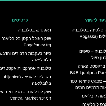
פה לישון?
כרטיסים
 סלטינה בסלובניה
ראפטינג בסלובניה
מדריך למטיילים (Rogaska
שוק האוכל הקטן בלובליאנה
Pogačarjev trg
ובניה – טיפים
סיור בעקבות הדבורים והדבש
ון טיול
בלובליאנה
 ברקפסט פארק
סלובניה אטרקציות אקסטרים
טרמה קאטז – Terme Catez כפר
בלובליאנה
ות תרמיים חמים
שוק לובליאנה – הכירו את הש
אזה לובליאנה
המרכזי Central Market
רס לובליאנה –