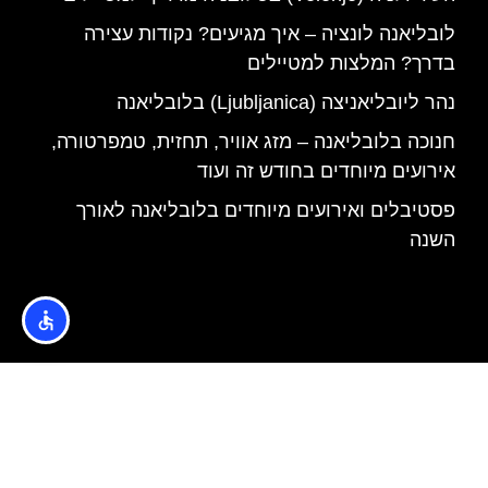
לובליאנה לונציה – איך מגיעים? נקודות עצירה
בדרך? המלצות למטיילים
נהר ליובליאניצה (Ljubljanica) בלובליאנה
חנוכה בלובליאנה – מזג אוויר, תחזית, טמפרטורה,
אירועים מיוחדים בחודש זה ועוד
פסטיבלים ואירועים מיוחדים בלובליאנה לאורך
השנה
האתר הינו אתר המלצות מטיילים © כל הזכויות שמורות לסוכנות
TRAVELERS.CO.IL
מדיניות פרטיות