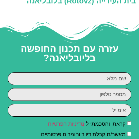
בית העירייה (Rotovz) בלובליאנה
עזרה עם תכנון החופשה
בליובליאנה?
קראתי והסכמתי ל
מדיניות הפרטיות
מאשר/ת קבלת דיוור וחומרים פרסומיים