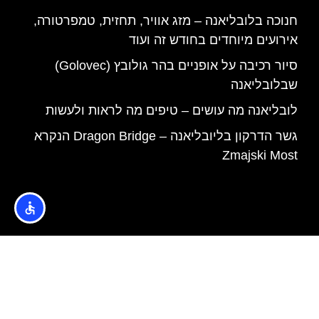
חנוכה בלובליאנה – מזג אוויר, תחזית, טמפרטורה,
אירועים מיוחדים בחודש זה ועוד
סיור רכיבה על אופניים בהר גולובץ (Golovec)
שבלובליאנה
לובליאנה מה עושים – טיפים מה לראות ולעשות
גשר הדרקון בליובליאנה – Dragon Bridge הנקרא
Zmajski Most
האתר הינו אתר המלצות מטיילים © כל הזכויות שמורות לסוכנות
TRAVELERS.CO.IL
מדיניות פרטיות