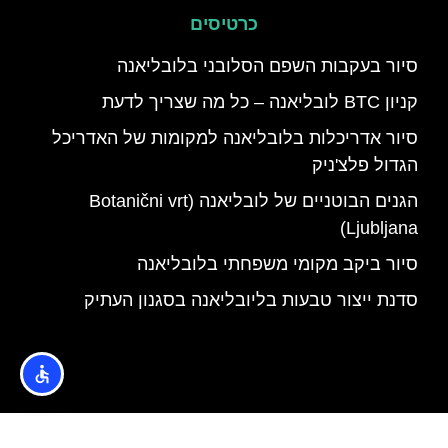
כרטיסים
סיור בעקבות השפם הסלובני בלובליאנה
קניון BTC לובליאנה – כל מה שצריך לדעת
סיור אדריכלות בלובליאנה למקומות של האדריכל
הגדול פלצ'ניק
הגנים הבוטניים של לובליאנה (Botanični vrt
Ljubljana)
סיור ביקב מקומי משפחתי בלובליאנה
סדנת ייצור טבעות בליובליאנה בסגנון העתיק
האתר הינו אתר המלצות מטיילים © כל הזכויות שמורות לסוכנות