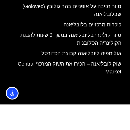
סיור רכיבה על אופניים בהר גולובץ (Golovec)
שבלובליאנה
כיכרות מרכזיים בלובליאנה
סיור קולינרי בליובליאנה במשך 3 שעות להבנת
הקולינריה הסלובנית
אולימפיה ליובליאנה קבוצת הכדורסל
שוק לובליאנה – הכירו את השוק המרכזי Central
Market
האתר הינו אתר המלצות מטיילים © כל הזכויות שמורות לסוכנות
TRAVELERS.CO.IL