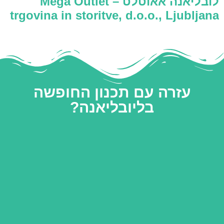
לובליאנה אאוטלט – Mega Outlet
trgovina in storitve, d.o.o., Ljubljana
עזרה עם תכנון החופשה
בליובליאנה?