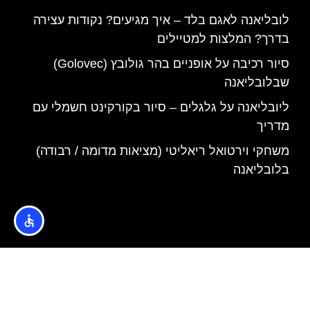
לובליאנה לאגם בלד – איך מגיעים? נקודות עצירה
בדרך? המלצות למטיילים
סיור רכיבה על אופניים בהר גולובץ (Golovec)
שבלובליאנה
ליובליאנה על גלגלים – סיור בקורקינט חשמלי עם
מדריך
משחקי וירטואל ריאליטי (מציאות מדומה / רבודה)
בלובליאנה
האתר הינו אתר המלצות מטיילים © כל הזכויות שמורות לסוכנות
TRAVELERS.CO.IL