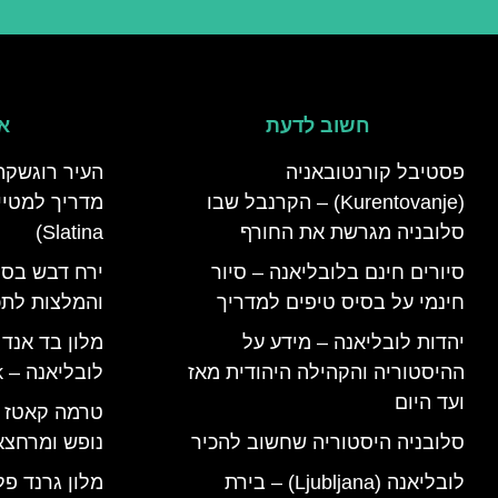
חשוב לדעת
אי
פסטיבל קורנטובאניה
העיר רוגשקה
(Kurentovanje) – הקרנבל שבו
סלובניה מגרשת את החורף
Slatina)
סיורים חינם בלובליאנה – סיור
ירח דבש בסל
חינמי על בסיס טיפים למדריך
והמלצות לתכנ
יהדות לובליאנה – מידע על
מלון בד אנד
ההיסטוריה והקהילה היהודית מאז
לובליאנה – B&B Ljubljana Park
ועד היום
סלובניה היסטוריה שחשוב להכיר
נופש ומרחצא
לובליאנה (Ljubljana) – בירת
מלון גרנד פל