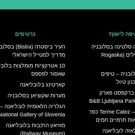
פה לישון?
כרטיסים
 סלטינה בסלובניה
העיר ביסטרה (Bistra) 
מדריך למטיילים (Rogaska
מדריך למטייל הישראלי
10 אטרקציות מומלצות בלוב
ובניה – טיפים
שאסור לפספס
ון טיול
קארטינג בלובליאנה
 ברקפסט פארק
מערות שקוציאן בסלובניה
הגלריה הלאומית לובליאנה –
טרמה קאטז – Terme Catez כפר
National Gallery of Slovenia
ות תרמיים חמים
מוזיאון הרכבות בלובליאנה
אזה לובליאנה
(Railway Museum)