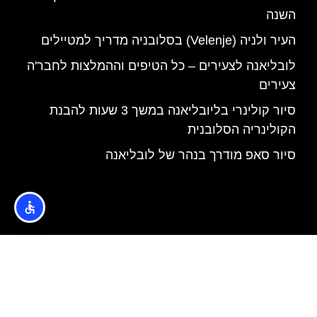
השנה
העיר ולניה (Velenje) בסלובניה מדריך למטיילים
לובליאנה לצעירים – כל הטיפים וההמלצות לחבר'ה
צעירים
סיור קולינרי בליובליאנה במשך 3 שעות להבנת
הקולינריה הסלובנית
סיור סאפ מודרך בנהר של לובליאנה
האתר הינו אתר המלצות מטיילים © כל הזכויות שמורות לסוכנות
TRAVELERS.CO.IL
מדיניות פרטיות