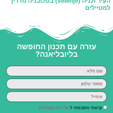
העיר ולניה (Velenje) בסלובניה מדריך
למטיילים
עזרה עם תכנון החופשה
בליובליאנה?
קראתי והסכמתי ל
מדיניות הפרטיות