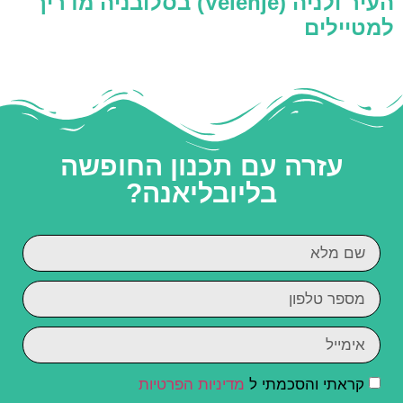
העיר ולניה (Velenje) בסלובניה מדריך
למטיילים
עזרה עם תכנון החופשה
בליובליאנה?
קראתי והסכמתי ל
מדיניות הפרטיות