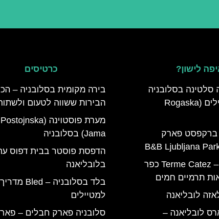
פה לישון?
כרטיסים
 סלטינה בסלובניה
בירה מקומית בסלובניה – הכל
מדריך למטיילים (Rogaska
הבירות ששווה לטעום ולשתות
מערת פוסטוינה (Postojnska
 ברקפסט פארק
Jama) בסלובניה
הדפסת פוסטר בבית דפוס עת
טרמה קאטז – Terme Catez כפר
בלובליאנה
ות תרמיים חמים
בלד בסלובניה – Bled מדריך
אזה לובליאנה
למטיילים
רס לובליאנה –
סלובניה פארק חבלים – פארק