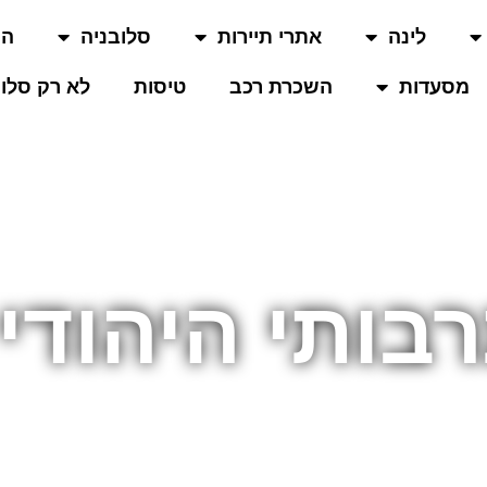
לינה
אתרי תיירות
סלובניה
המ
מסעדות
השכרת רכב
טיסות
לא רק סלוב
בותי היהודי 