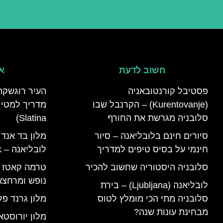
חשוב לדעת
אי
פסטיבל קורנטובאניה
העיר רוגשקה
(Kurentovanje) – הקרנבל שבו
סלובניה מגרשת את החורף
Slatina)
סיורים חינם בלובליאנה – סיור
מלון בד אנד
חינמי על בסיס טיפים למדריך
לובליאנה – B&B Ljubljana Park
סלובניה היסטוריה שחשוב להכיר
נופש ומרחצא
לובליאנה (Ljubljana) – בירת
סלובניה מתי הכי מומלץ לטוס
מלון גרנד פל
מבחינת עונות שנה?
מלון יורוסטא