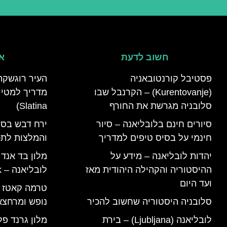
חשוב לדעת
אי
פסטיבל קורנטובאניה
העיר רוגשקה
(Kurentovanje) – הקרנבל שבו
סלובניה מגרשת את החורף
Slatina)
סיורים חינם בלובליאנה – סיור
ירח דבש בסל
חינמי על בסיס טיפים למדריך
והמלצות לתכנ
יהדות לובליאנה – מידע על
מלון בד אנד
ההיסטוריה והקהילה היהודית מאז
לובליאנה – B&B Ljubljana Park
ועד היום
סלובניה היסטוריה שחשוב להכיר
נופש ומרחצא
לובליאנה (Ljubljana) – בירת
מלון גרנד פל