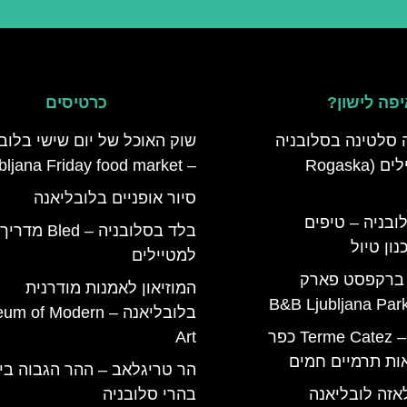
פה לישון?
כרטיסים
 סלטינה בסלובניה
שוק האוכל של יום שישי בלוב
מדריך למטיילים (Rogaska
– Ljubljana Friday food market
סיור אופניים בלובליאנה
ובניה – טיפים
בלד בסלובניה – Bled מדריך
ון טיול
למטיילים
 ברקפסט פארק
המוזיאון לאמנות מודרנית
בלובליאנה – of Modern
טרמה קאטז – Terme Catez כפר
Art
ות תרמיים חמים
הר טריגלאב – ההר הגבוה בי
אזה לובליאנה
בהרי סלובניה