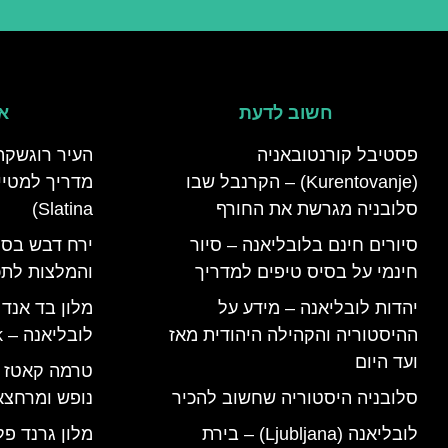
חשוב לדעת
אי
פסטיבל קורנטובאניה
העיר רוגשקה
(Kurentovanje) – הקרנבל שבו
סלובניה מגרשת את החורף
Slatina)
סיורים חינם בלובליאנה – סיור
ירח דבש בסל
חינמי על בסיס טיפים למדריך
והמלצות לתכנ
יהדות לובליאנה – מידע על
מלון בד אנד
ההיסטוריה והקהילה היהודית מאז
לובליאנה – B&B Ljubljana Park
ועד היום
סלובניה היסטוריה שחשוב להכיר
נופש ומרחצא
לובליאנה (Ljubljana) – בירת
מלון גרנד פל