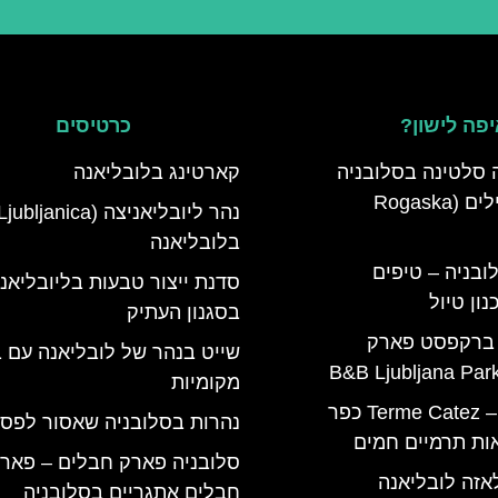
פה לישון?
כרטיסים
 סלטינה בסלובניה
קארטינג בלובליאנה
מדריך למטיילים (Rogaska
בלובליאנה
ובניה – טיפים
סדנת ייצור טבעות בליובליאנ
ון טיול
בסגנון העתיק
 ברקפסט פארק
שייט בנהר של לובליאנה עם ב
מקומיות
טרמה קאטז – Terme Catez כפר
נהרות בסלובניה שאסור לפס
ות תרמיים חמים
סלובניה פארק חבלים – פארק
אזה לובליאנה
חבלים אתגריים בסלובניה