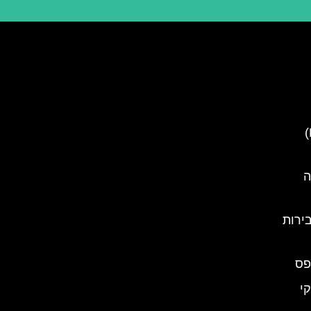
נהר ליובליאניצה (Ljubljanica)
ה
ירות
פס
י