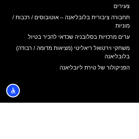
צעירים
תחבורה ציבורית בלובליאנה – אוטובוסים / רכבות /
מוניות
ערים מרכזיות בסלובניה שכדאי להכיר בטיול
משחקי וירטואל ריאליטי (מציאות מדומה / רבודה)
בלובליאנה
הפניקולור של טירת ליובליאנה
האתר הינו אתר המלצות מטיילים © כל הזכויות שמורות לסוכנות
TRAVELERS.CO.IL
מדיניות פרטיות