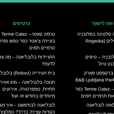
פה לישון?
כרטיסים
 סלטינה בסלובניה
טרמה קאטז – Terme Catez
מדריך למטיילים (Rogaska
בעיירה צ’אטז’ כפר נופש ומר
טרמיים חמים
ובניה – טיפים
התניידות בלובליאנה – מה צר
ון טיול
לדעת?
 ברקפסט פארק
בית העירייה (Rotovz) בלובליאנה
חנוכה בלובליאנה – מזג אוויר,
טרמה קאטז – Terme Catez כפר
תחזית, טמפרטורה, אירועים
ות תרמיים חמים
מיוחדים בחודש זה ועוד
אזה לובליאנה
לובליאנה לבודפשט – איך מגי
נקודות עצירה בדרך? המלצות