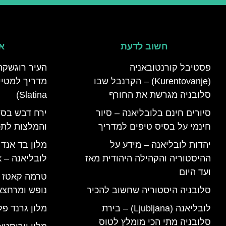
חשוב לדעת
אי
פסטיבל קורנטובאניה
העיר רוגשקה
(Kurentovanje) – הקרנבל שבו
סלובניה מגרשת את החורף
Slatina)
סיורים חינם בלובליאנה – סיור
ירח דבש בסל
חינמי על בסיס טיפים למדריך
והמלצות לתכנ
יהדות לובליאנה – מידע על
מלון בד אנד
ההיסטוריה והקהילה היהודית מאז
לובליאנה – B&B Ljubljana Park
ועד היום
סלובניה היסטוריה שחשוב להכיר
נופש ומרחצא
לובליאנה (Ljubljana) – בירת
מלון גרנד פל
סלובניה מתי הכי מומלץ לטוס