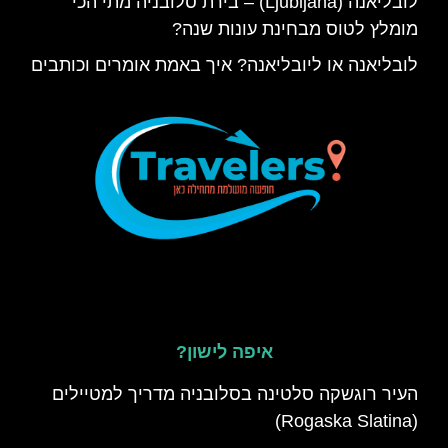
לובליאנה (Ljubljana) – בירת סלובניה מתי הכי
מומלץ לטוס מבחינת עונות שנה?
לובליאנה או ליובליאנה? איך באמת אומרים וכותבים
איפה לישון?
העיר רוגשקה סלטינה בסלובניה מדריך למטיילים
(Rogaska Slatina)