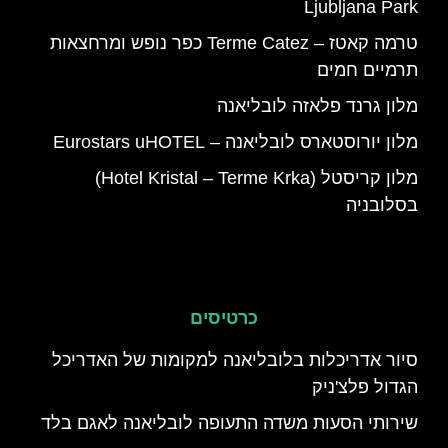
Ljubljana Park
טרמה קאטז – Terme Catez כפר נופש ומרחצאות
תרמיים חמים
מלון גרנד פלאזה לובליאנה
מלון יורוסטארס לובליאנה – Eurostars uHOTEL
מלון קריסטל (Hotel Kristal – Terme Krka)
בסלובניה
כרטיסים
סיור אדריכלות בלובליאנה למקומות של האדריכל
הגדול פלצ'ניק
שירותי הסעות משדה התעופה לובליאנה לאגם בלד