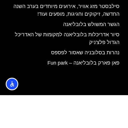
סילבסטר מזג אוויר, אירועים מיוחדים בערב השנה
החדשה, זיקוקים וחגיגות, מופעים ועוד!
הגשר המשולש בלובליאנה
סיור אדריכלות בלובליאנה למקומות של האדריכל
הגדול פלצ'ניק
נהרות בסלובניה שאסור לפספס
פאן פארק בלובליאנה – Fun park
האתר הינו אתר המלצות מטיילים © כל הזכויות שמורות לסוכנות
TRAVELERS.CO.IL
מדיניות פרטיות