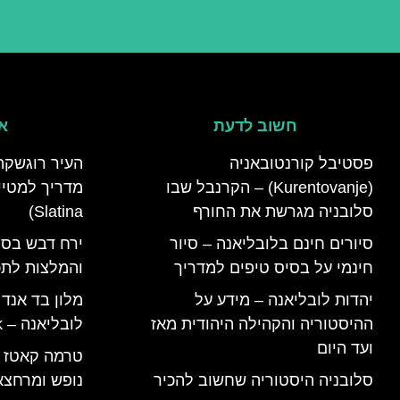
חשוב לדעת
אי
פסטיבל קורנטובאניה
העיר רוגשקה
(Kurentovanje) – הקרנבל שבו
סלובניה מגרשת את החורף
Slatina)
סיורים חינם בלובליאנה – סיור
ירח דבש בסל
חינמי על בסיס טיפים למדריך
והמלצות לתכנ
יהדות לובליאנה – מידע על
מלון בד אנד
ההיסטוריה והקהילה היהודית מאז
לובליאנה – B&B Ljubljana Park
ועד היום
סלובניה היסטוריה שחשוב להכיר
נופש ומרחצא