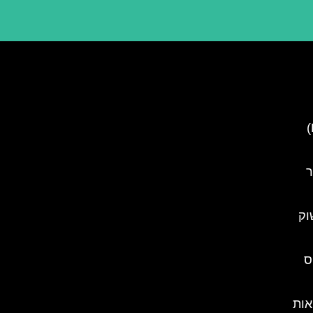
נהר ליובליאניצה (Ljubljanica)
ר
וק
ס
אות