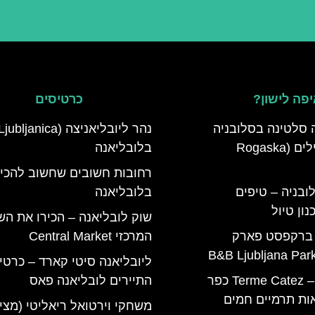
פה לישון?
כרטיסים
 סלטינה בסלובניה
מדריך למטיילים (Rogaska
בלובליאנה
רחובות חשובים שחשוב להכי
ובניה – טיפים
בלובליאנה
ון טיול
שוק לובליאנה – הכירו את הש
 ברקפסט פארק
המרכזי Central Market
ליובליאנה סיטי קארד – כרטי
טרמה קאטז – Terme Catez כפר
התיירים לובליאנה פאס
ות תרמיים חמים
משחקי וירטואל ריאליטי (מצי