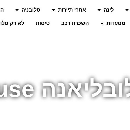
לינה
אתרי תיירות
סלובניה
המ
מסעדות
השכרת רכב
טיסות
לא רק סלוב
Plečnik House