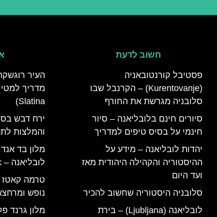
חשוב לדעת
אי
פסטיבל קורנטובאניה
העיר רוגשקה
(Kurentovanje) – הקרנבל שבו
סלובניה מגרשת את החורף
Slatina)
סיורים חינם בלובליאנה – סיור
ירח דבש בסל
חינמי על בסיס טיפים למדריך
והמלצות לתכנ
יהדות לובליאנה – מידע על
מלון בד אנד
ההיסטוריה והקהילה היהודית מאז
לובליאנה – B&B Ljubljana Park
ועד היום
סלובניה היסטוריה שחשוב להכיר
נופש ומרחצא
לובליאנה (Ljubljana) – בירת
מלון גרנד פל