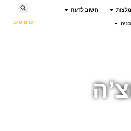
לצות
חשוב לדעת
כרטיסים
ניה
צ’ה