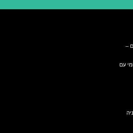
ם –
מי עם
סלובניה