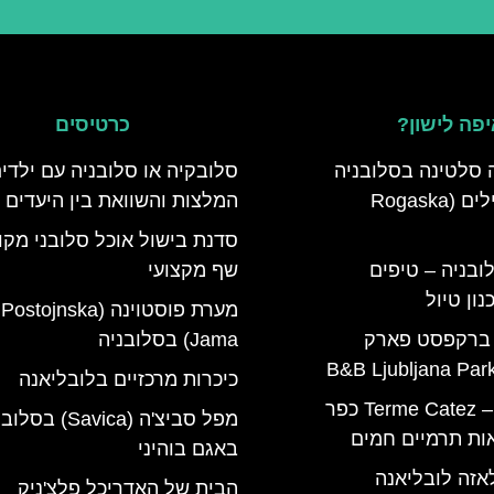
פה לישון?
כרטיסים
 סלטינה בסלובניה
סלובקיה או סלובניה עם ילדי
מדריך למטיילים (Rogaska
המלצות והשוואת בין היעדים
סדנת בישול אוכל סלובני מקו
ובניה – טיפים
שף מקצועי
ון טיול
מערת פוסטוינה (Postojnska
 ברקפסט פארק
Jama) בסלובניה
כיכרות מרכזיים בלובליאנה
טרמה קאטז – Terme Catez כפר
מפל סביצ'ה (Savica) ב
ות תרמיים חמים
באגם בוהיני
אזה לובליאנה
הבית של האדריכל פלצ'ניק