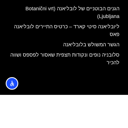
הגנים הבוטניים של לובליאנה (Botanični vrt
Ljubljana)
ליובליאנה סיטי קארד – כרטיס התיירים לובליאנה
פאס
הגשר המשולש בלובליאנה
סלובניה נופים ונקודות תצפית שאסור לפספס ושווה
להכיר
האתר הינו אתר המלצות מטיילים © כל הזכויות שמורות לסוכנות
TRAVELERS.CO.IL
מדיניות פרטיות