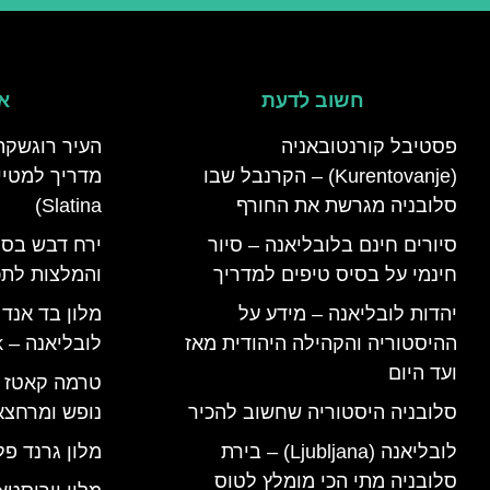
חשוב לדעת
אי
פסטיבל קורנטובאניה
העיר רוגשקה
(Kurentovanje) – הקרנבל שבו
סלובניה מגרשת את החורף
Slatina)
סיורים חינם בלובליאנה – סיור
ירח דבש בסל
חינמי על בסיס טיפים למדריך
והמלצות לתכנ
יהדות לובליאנה – מידע על
מלון בד אנד
ההיסטוריה והקהילה היהודית מאז
לובליאנה – B&B Ljubljana Park
ועד היום
סלובניה היסטוריה שחשוב להכיר
נופש ומרחצא
לובליאנה (Ljubljana) – בירת
מלון גרנד פל
סלובניה מתי הכי מומלץ לטוס