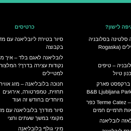
פה לישון?
כרטיסים
 סלטינה בסלובניה
סיור בטירת ליובליאנה עם מד
מדריך למטיילים (Rogaska
בקבוצה
לובליאנה לאגם בלד – איך מג
ובניה – טיפים
נקודות עצירה בדרך? המלצות
ון טיול
למטיילים
 ברקפסט פארק
חנוכה בלובליאנה – מזג אוויר,
תחזית, טמפרטורה, אירועים
מיוחדים בחודש זה ועוד
טרמה קאטז – Terme Catez כפר
ות תרמיים חמים
סיור מודרך בלובליאנה עם מד
מקומי במשך שעתים וחצי
אזה לובליאנה
מיני גולף בלובליאנה