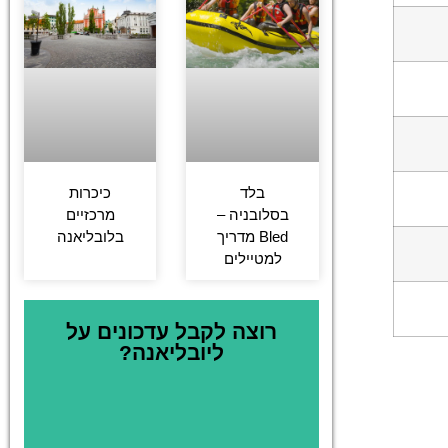
בלד
כיכרות
בסלובניה –
מרכזיים
Bled מדריך
בלובליאנה
למטיילים
רוצה לקבל עדכונים על
ליובליאנה?