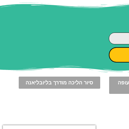
עופה
סיור הליכה מודרך בליובליאנה