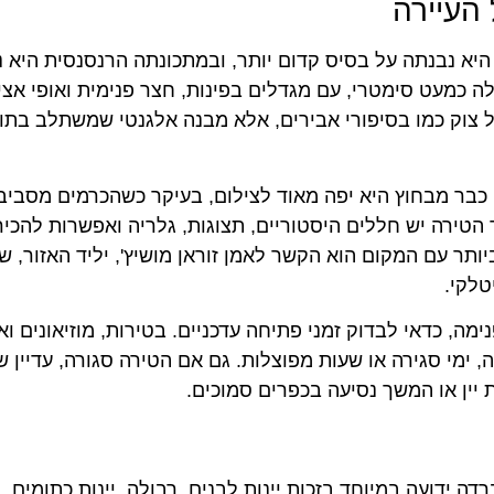
 העיירה
 היא נבנתה על בסיס קדום יותר, ובמתכונתה הרנסנסית היא
 כמעט סימטרי, עם מגדלים בפינות, חצר פנימית ואופי אצי
 צוק כמו בסיפורי אבירים, אלא מבנה אלגנטי שמשתלב בתוך
 כבר מבחוץ היא יפה מאוד לצילום, בעיקר כשהכרמים מסביב
 הטירה יש חללים היסטוריים, תצוגות, גלריה ואפשרות להכי
ותר עם המקום הוא הקשר לאמן זוראן מושיץ', יליד האזור, 
לקי.
ה, כדאי לבדוק זמני פתיחה עדכניים. בטירות, מוזיאונים וא
, ימי סגירה או שעות מפוצלות. גם אם הטירה סגורה, עדיין ש
יין או המשך נסיעה בכפרים סמוכים.
ה ידועה במיוחד בזכות יינות לבנים, רבולה, יינות כתומים, י