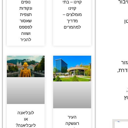
יבור
קזינו – בתי
נופים
קזינו
ונקודות
מומלצים –
תצפית
מדריך
שאסור
ן
למהמרים
לפספס
ושווה
להכיר
ור
דרת,
ץ
לובליאנה
העיר
או
רוגשקה
ליובליאנה?