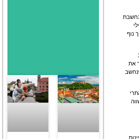
 נחשבת
לי
 נוף
ר את
שנחשב
תרי
ווה
ינות