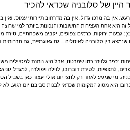
 היין של סלובניה שכדאי להכיר
להרשים ברעש. אין בה מרכז גדול, אין בה מדרחוב תיירותי עמוס, ואין ב
 זה היא אחת העצירות החשובות והנכונות ביותר למי שרוצה ל
את האופי של אזור היין גורישקה ברדה (Goriška Brda): גבעות ירוקות, כרמים צפופים, יקבים משפחתיים, ט
שנמצא בין סלובניה לאיטליה – גם גאוגרפית, גם תרבותית ו
ות “כפר גלויה” כמו שמרטנו, אבל היא נותנת למטיילים משה
ים, לתצפיות, לטירת דוברובו, לוילה ויפולז'ה, למגדל גוניאצ
ה. מי שמגיע לאזור רק לחצי יום אולי יעצור כאן בשביל הטי
רובו היא מסוג המקומות שכדאי לבנות סביבם יום רגוע, לא ל