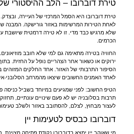
טירת דוברובו – הלב ההיסטורי של
טירת דוברובו היא הסמל המרכזי של העיירה, ובצדק.
לאחת הטירות המרשימות באזור גורישקה. המבנה שלה
שלא מרגיש כבד מדי. זו לא טירה דרמטית שיושבת על
הכרמים.
החוויה בטירה מתאימה גם למי שלא חובב מוזיאונים.
ירוקים או כשאור אחר הצהריים נופל על החזית. בתוך
הסיפור התרבותי של האזור. אחד החלקים המזוהים בי
לאחד האמנים החשובים שיצאו מהמרחב הסלובני-איט
הטיפ החשוב: לפני שמגיעים במיוחד בשביל כניסה פנימ
תרבות בסלובניה יש לא פעם שינויים עונתיים, תחזוקה
לעצור מבחוץ, לצלם, להסתובב באזור ולשלב טעימות 
דוברובו כבסיס לטעימות יין
מי שאוהב יין ימצא בדוברובו נקודת פתיחה מצוינת. ברד