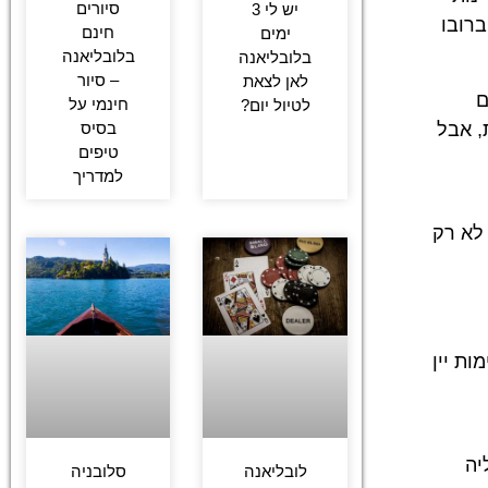
סיורים
יש לי 3
רובו
חינם
ימים
בלובליאנה
בלובליאנה
– סיור
לאן לצאת
ם
חינמי על
לטיול יום?
, אבל
בסיס
טיפים
למדריך
 לא רק
ות יין
יה
לובליאנה
סלובניה