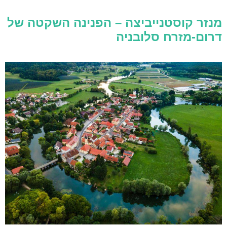
מנזר קוסטנייביצה – הפנינה השקטה של
דרום-מזרח סלובניה