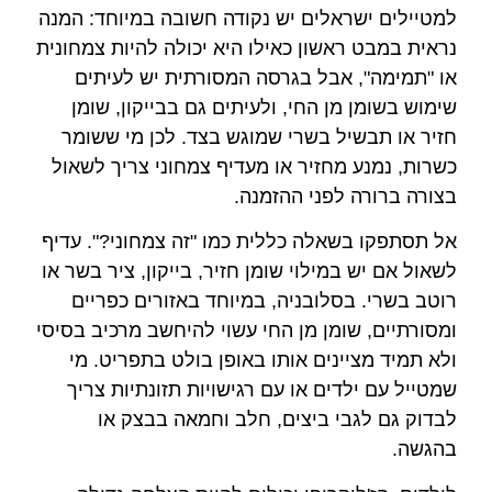
למטיילים ישראלים יש נקודה חשובה במיוחד: המנה
נראית במבט ראשון כאילו היא יכולה להיות צמחונית
או "תמימה", אבל בגרסה המסורתית יש לעיתים
שימוש בשומן מן החי, ולעיתים גם בבייקון, שומן
חזיר או תבשיל בשרי שמוגש בצד. לכן מי ששומר
כשרות, נמנע מחזיר או מעדיף צמחוני צריך לשאול
בצורה ברורה לפני ההזמנה.
אל תסתפקו בשאלה כללית כמו "זה צמחוני?". עדיף
לשאול אם יש במילוי שומן חזיר, בייקון, ציר בשר או
רוטב בשרי. בסלובניה, במיוחד באזורים כפריים
ומסורתיים, שומן מן החי עשוי להיחשב מרכיב בסיסי
ולא תמיד מציינים אותו באופן בולט בתפריט. מי
שמטייל עם ילדים או עם רגישויות תזונתיות צריך
לבדוק גם לגבי ביצים, חלב וחמאה בבצק או
בהגשה.