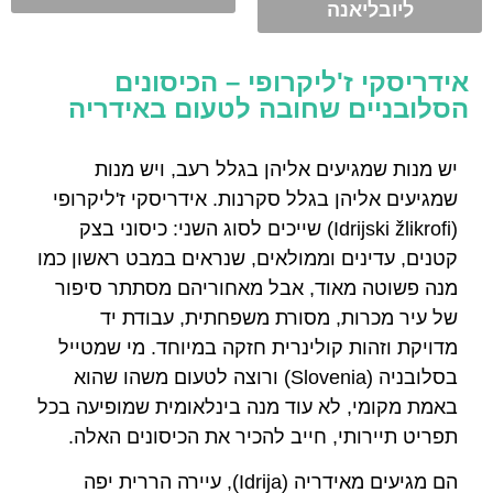
ליובליאנה
אידריסקי ז'ליקרופי – הכיסונים
הסלובניים שחובה לטעום באידריה
יש מנות שמגיעים אליהן בגלל רעב, ויש מנות
שמגיעים אליהן בגלל סקרנות. אידריסקי ז'ליקרופי
(Idrijski žlikrofi) שייכים לסוג השני: כיסוני בצק
קטנים, עדינים וממולאים, שנראים במבט ראשון כמו
מנה פשוטה מאוד, אבל מאחוריהם מסתתר סיפור
של עיר מכרות, מסורת משפחתית, עבודת יד
מדויקת וזהות קולינרית חזקה במיוחד. מי שמטייל
בסלובניה (Slovenia) ורוצה לטעום משהו שהוא
באמת מקומי, לא עוד מנה בינלאומית שמופיעה בכל
תפריט תיירותי, חייב להכיר את הכיסונים האלה.
הם מגיעים מאידריה (Idrija), עיירה הררית יפה