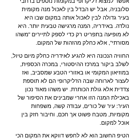
אפשר למצוא ז'ליקרופי במקומות נוספים ברחבי
סלובניה, אבל יש הבדל בין לאכול מנה מקומית
בעיר גדולה לבין לאכול אותה במקום שבו היא
נולדה. באידריה, המנה מרגישה טבעית יותר. היא
לא מופיעה בתפריט רק כדי לספק לתיירים "משהו
מסורתי", אלא כחלק מהזהות של המקום.
החוויה הנכונה היא להגיע לאידריה כחלק מיום טיול,
לשלב ביקור במרכז ההיסטורי, במכרה הכספית,
במוזיאון המקומי או באזורי הטבע שמסביב, ואז
לעצור לארוחה שבה הז'ליקרופי הם לא תוספת
צדדית אלא גולת הכותרת. יש משהו מאוד נכון
באכילת המנה הזו אחרי שמבינים את הסיפור של
העיר: עיר של כורים, עבודה קשה, משפחות
מקומיות, מטבח פשוט אך חכם, וחיבור חזק בין
אוכל למקום.
הטיפ החשוב הוא לא לחפש דווקא את המקום הכי